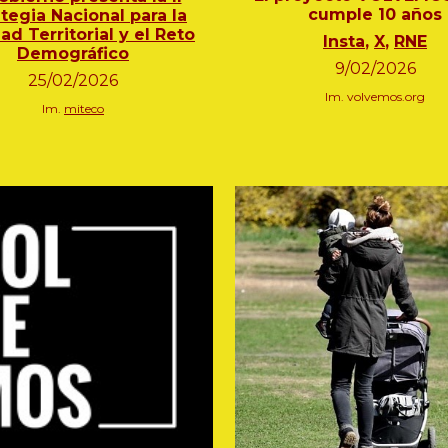
cumple 10 años
ategia Nacional para la
ad Territorial y el Reto
Insta
,
X
,
RNE
Demográfico
9
/
02
/202
6
25
/0
2
/20
26
Im.
volvemos.org
Im.
miteco