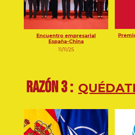
Premi
Encuentro empresarial
España-China
11/11/25
RAZÓN 3 :
QUÉDATE