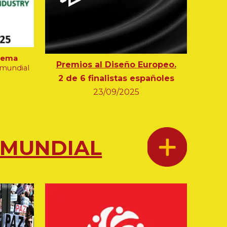
Ifema
Premios al Diseño Europeo.
 mundial
2 de 6 finalistas españoles
23
/0
9
/2025
 MUNDIAL