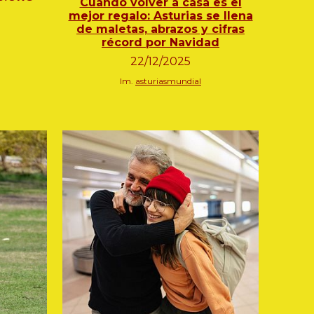
Cuando volver a casa es el
mejor regalo: Asturias se llena
de maletas, abrazos y cifras
récord por Navidad
2
2/1
2
/2025
Im.
asturiasmundial