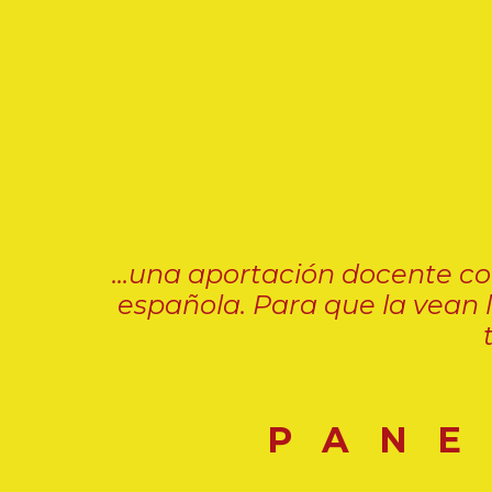
...u
na aportación d
ocente
con
española.
Para que la vean 
P A N E 