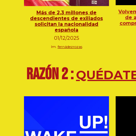
Volvem
Más de 2,3 millones de
de 
descendientes de exiliados
compra
solicitan la nacionalidad
española
01
/12/202
5
Im.
fernádezrozas
RAZÓN 2 :
QUÉDAT