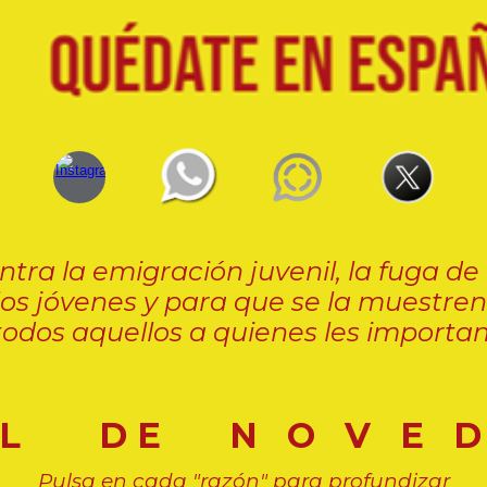
tra la emigración juvenil, la fuga de
los jóvenes y para que se la muestren
todos aquellos a quienes les importan
L
D E N O V E D 
Pulsa en cada "razón" para profundizar