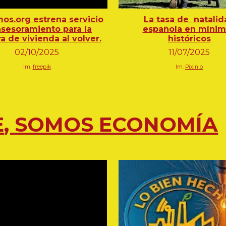
os.org estrena servicio
La tasa de natalid
asesoramiento para la
española en míni
 de vivienda al volver.
históricos
02/10/2025
11/07/2025
Im.
freepik
Im.
Pixinio
E
,
SOMOS ECONOMÍA