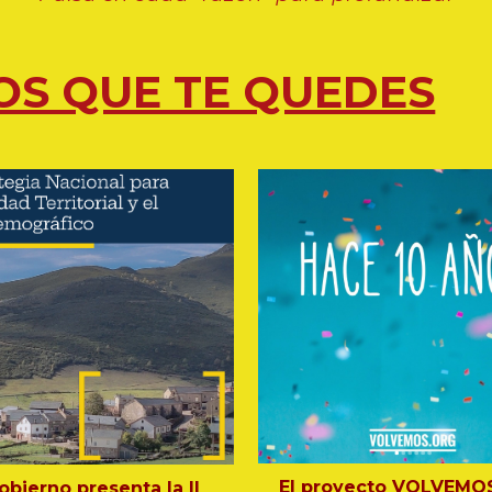
S QUE TE QUEDES
El proyecto
VOLVEMO
obierno presenta la II