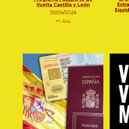
Estr
Vuelta Castilla y León
Equid
30
/0
4
/2026
Im.
JCyL