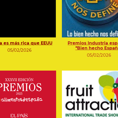
a es más rica que EEUU
Premios Industria esp
"Bien hecho Españ
05
/02/2026
05
/
02
/202
6