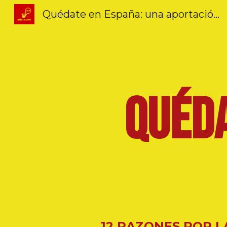
Quédate en España: una aportación docente contra la emigración y la fuga de cerebros españolas.
Sk
QUÉDA
12 RAZONES POR L