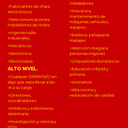
instaladores.
>Fabricantes de chips,
>Mecánica,
electrónicos.
mantenimiento de
>Telecomunicaciones,
máquinas, vehículos,
Instaladores de redes.
equipos...
>Ingenieros/as
>Estética, peluquería,
industriales.
masajes.
>Mecánicos.
>Atención
integral
a
personas mayores
>Electrónica.
>Limpiadores domésticos.
>Electricistas.
ALTO NIVEL.
>Educación infantil y
primaria.
>Cualquier EXPERTA/O en
>Artesanos.
algo que sepa llevar a las
IA a su cargo.
>
Alta cocina y
restauración de calidad.
>Directores,
coordinadores.
>Médicos y enfermeros.
Veterinaria.
>Investigación y ciencia y
I+D+i