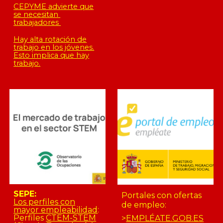
CEPYME advierte que
se necesitan
trabajadores
Hay alta rotación de
trabajo en los jóvenes.
Esto implica que hay
trabajo.
SEPE:
Portales con ofertas
Los perfiles con
de empleo:
mayor empleabilidad
:
Perfiles
CTEM-STEM
>
EMPLÉATE.GOB.ES