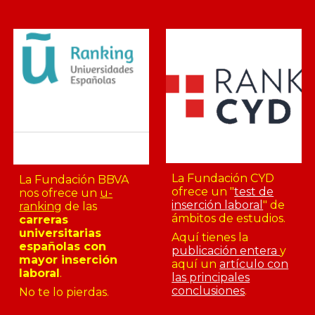
La Fundación CYD
La Fundación BBVA
ofrece un "
test de
nos ofrece un
u-
inserción laboral
" de
ranking
de las
ámbitos de estudios.
carreras
universitarias
Aquí tienes la
españolas con
publicación entera
y
mayor inserción
aquí un
artículo con
laboral
.
las principales
conclusiones
.
No te lo pierdas
.