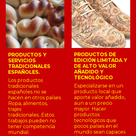
PRODUCTOS DE
PRODUCTOS Y
EDICIÓN LIMITADA Y
SERVICIOS
DE ALTO VALOR
TRADICIONALES
AÑADIDO Y
ES
PAÑOLES.
TECNOLÓGICO
Los productos
Especializarse en un
tradicionales
producto local que
españoles no se
aporte valor añadido,
hacen en otros países.
aun a un precio
Ropa, alimentos,
mayor. Hacer
trajes
productos
tradicionales...Estos
tecnológicos que
trabajos pueden no
pocos países en el
tener competencia
mundo sean capaces
mundial.