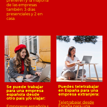
prefieren y la mayoría
de las empresas
también: 3 días
presenciales y 2 en
casa.
Puedes teletrabajar
Se puede trabajar
en España para una
para una empresa
empresa extranjera
:
española desde
otro país y/o viajar:
Teletrabajar desde
España para una
Emppresas española s