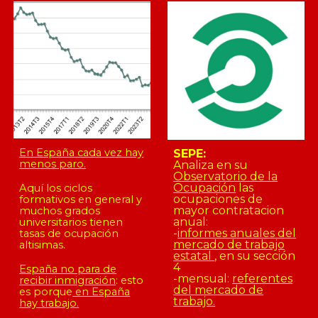
En España cada vez hay
SEPE:
menos paro.
Analiza en su
Observatorio de la
Ocupación
las
Aquí los ciclos
ocupaciones de
formativos en general y
mayor contratacion
muchos grados
anual:
universitarios tienen
-
informes anuales del
tasas de ocupación
mercado de trabajo
altisimas.
estatal
, en su sección
4
España no para de
-mensual:
referentes
recibir
inmigración
:
esto
del mercado de
es porque
en España
trabajo.
hay trabajo.