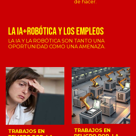
de hacer.
LA IA+robótica Y LOS EMPLEOS
LA IA Y LA ROBÓTICA SON TANTO UNA
OPORTUNIDAD COMO UNA AMENAZA.
TRABAJOS EN
TRABAJOS EN