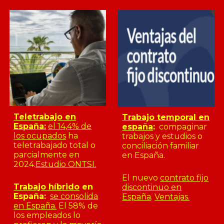
Teletrabajo en
Trabajo temporal en
España:
el 14,4% de
españa
:
compaginar
los ocupados
ha
trabajos y estudios o
teletrabajado total o
conciliación familiar
parcialmente en
en España.
2024.
Estudio ONTSI.
El nuevo
contrato fijo
Trabajo híbrido
en
discontinuo en
España:
se consolida
España
.
Ventajas.
en España.
El 58% de
los empleados lo