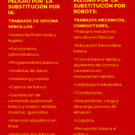
PELIGRO POR LA
PELIGRO POR LA
SUBSTITUCIÓN POR
SUBSTITUCIÓN POR
ROBOTS:
IA:
TRABAJOS MECÁNICOS,
TRABAJOS DE OFICINA
CONDUCTORES,
SENCILLOS.
>Trabajos mecánicos
>
Asesorías financieras y
sencillos en fábricas
legales.
>Educación Secundaria
>Funcionarios
básica.
administrativos,.
>Cocina básica rápida y
>Programadores básicos.
ayudantes de cocina y
camareros en
>Analistas de datos.
restaurantes rápidos.
>
Marketing y ventas
.
>Limpiezas insdustriales.
>Cajeros de banco.
>Conductores.
>
Generación de
>Repartidores, carga y
contenido audiovisual
descarga, peones de
básico y masivo: art
istas,
almacén.
músicos, guionistas.
>Logística
>
Atención al púiblico en
línea.
>Recepción básica al
público.
>Atención al público
en