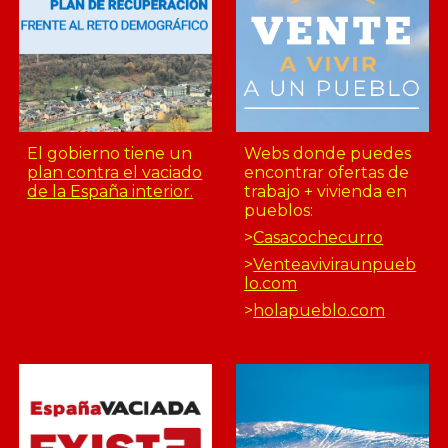
El gobierno tiene un
Webs donde puedes
plan contra el vaciado
encontrar ofertas de
de la España interior.
trabajo + vivienda en
pueblos:
>
Casacochecurro
>
Venteaviviraunpueb
lo.com
>
holapueblo.com