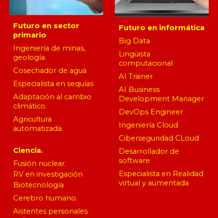
Futur
o en sector
Futuro en informática
primario
Big Data
Ingeniería de minas,
Lingüista
geología.
computacional
Cosechador de agua
AI Trainer
Especialista en sequías
AI Business
Adaptación al cambio
Development Manager
climático.
DevOps Engineer
Agricultura
Ingeniería Cloud
automatizada.
Ciberseguridad CLoud
Ciencia.
Desarrollador de
software
Fusión nuclear.
Especialista en Realidad
RV en investigación
virtual y aumentada
Biotecnología
Cerebro humano.
Aistentes personales