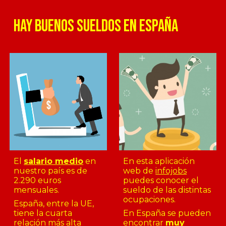
HAY BUENOS SUELDOS EN ESPAÑA
El
salario medio
en
En esta aplicación
nuestro país es de
web de
infojobs
2.290 euros
puedes conocer el
mensuales.
sueldo de las distintas
ocupaciones.
España, entre la UE,
tiene la cuarta
En España se pueden
relación más alta
encontrar
muy